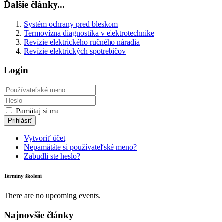
Ďalšie články...
Systém ochrany pred bleskom
Termovízna diagnostika v elektrotechnike
Revízie elektrického ručného náradia
Revízie elektrických spotrebičov
Login
Používateľské
meno
Zobraziť
Pamätaj si ma
Prihlásiť
Vytvoriť účet
Nepamätáte si používateľské meno?
Zabudli ste heslo?
Termíny školení
There are no upcoming events.
Najnovšie články