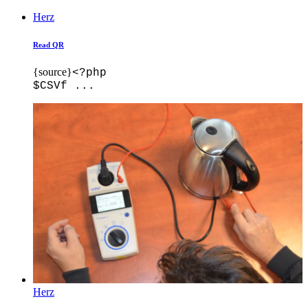
Herz
Read QR
{source}
<?php
$CSVf ...
Herz