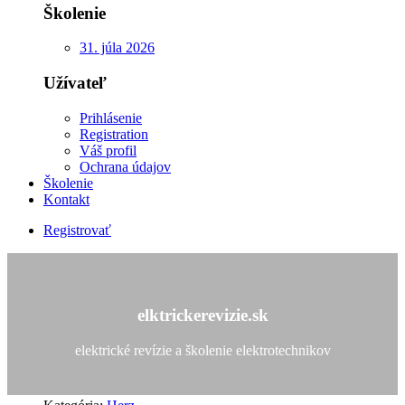
Školenie
31. júla 2026
Užívateľ
Prihlásenie
Registration
Váš profil
Ochrana údajov
Školenie
Kontakt
Registrovať
elktrickerevizie.sk
elektrické revízie a školenie elektrotechnikov